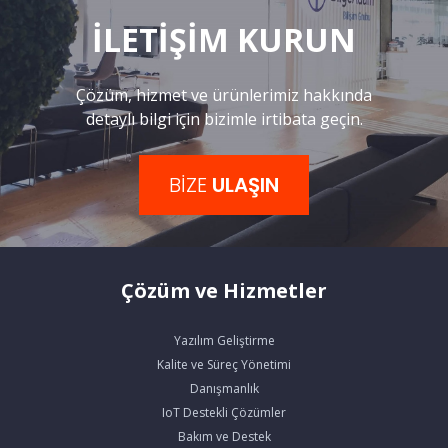
İLETİŞİM KURUN
Çözüm, hizmet ve ürünlerimiz hakkında
detaylı bilgi için bizimle irtibata geçin.
BİZE
ULAŞIN
Çözüm ve Hizmetler
Yazılım Geliştirme
Kalite ve Süreç Yönetimi
Danışmanlık
IoT Destekli Çözümler
Bakım ve Destek