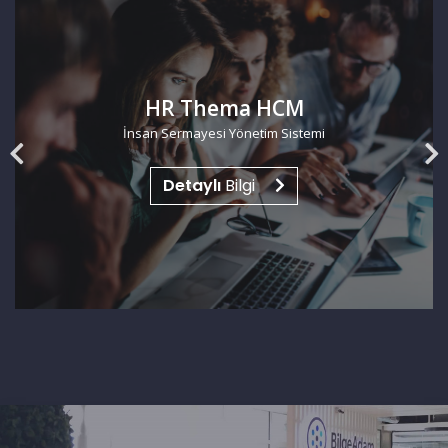
FowCRM
Satış Otomasyonu
Detaylı
Bilgi