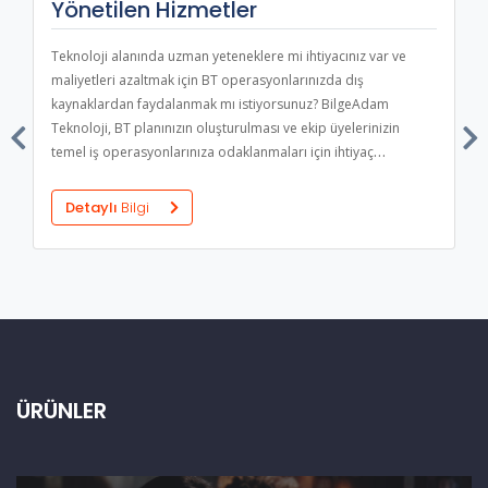
Yönetilen Hizmetler
Teknoloji alanında uzman yeteneklere mi ihtiyacınız var ve
maliyetleri azaltmak için BT operasyonlarınızda dış
kaynaklardan faydalanmak mı istiyorsunuz? BilgeAdam
Teknoloji, BT planınızın oluşturulması ve ekip üyelerinizin
temel iş operasyonlarınıza odaklanmaları için ihtiyaç
duyduğunuz tüm çözümleri sunar. BilgeAdam; sistemlerinizi
yükseltmenize, süreçlerinizi iyileştirmenize ve işinizi
Detaylı
Bilgi
büyütmenize yardımcı olan, güvenilir bir teknoloji çözümleri
ortağıdır. Yazılımlarınızı ihtiyaç duyduğunuz şekilde yönetir ve
bakımını yapar, altyapınızı organizasyonunuzun sağlam bir
parçası haline getiririz. Yönetilen hizmetlerimizle kapsamlı ve
eksiksiz bir BT sistemine doğrudan erişim elde edersiniz.
ÜRÜNLER